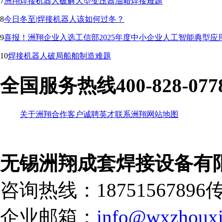
7
洲翔焊接机器人破解大型变压器油箱焊接难题
8
今日冬至|焊接机器人该如何过冬？
9
喜报！洲翔企业入选工信部2025年度中小企业人工智能典型应
10
焊接机器人破局船舶制造难题
全国服务热线
400-828-077
关于洲翔
合作客户
诚聘英才
联系洲翔
网站地图
无锡洲翔成套焊接设备有
咨询热线：18751567896
传
企业邮箱：
info@wxzhouxi