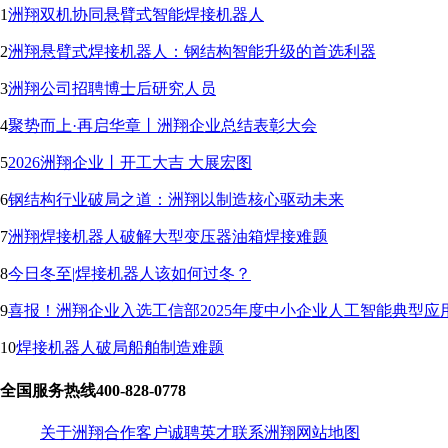
1
洲翔双机协同悬臂式智能焊接机器人
2
洲翔悬臂式焊接机器人：钢结构智能升级的首选利器
3
洲翔公司招聘博士后研究人员
4
聚势而上·再启华章丨洲翔企业总结表彰大会
5
2026洲翔企业丨开工大吉 大展宏图
6
钢结构行业破局之道：洲翔以制造核心驱动未来
7
洲翔焊接机器人破解大型变压器油箱焊接难题
8
今日冬至|焊接机器人该如何过冬？
9
喜报！洲翔企业入选工信部2025年度中小企业人工智能典型应
10
焊接机器人破局船舶制造难题
全国服务热线
400-828-0778
关于洲翔
合作客户
诚聘英才
联系洲翔
网站地图