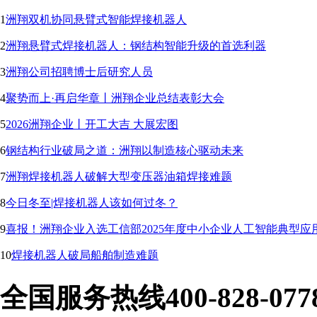
1
洲翔双机协同悬臂式智能焊接机器人
2
洲翔悬臂式焊接机器人：钢结构智能升级的首选利器
3
洲翔公司招聘博士后研究人员
4
聚势而上·再启华章丨洲翔企业总结表彰大会
5
2026洲翔企业丨开工大吉 大展宏图
6
钢结构行业破局之道：洲翔以制造核心驱动未来
7
洲翔焊接机器人破解大型变压器油箱焊接难题
8
今日冬至|焊接机器人该如何过冬？
9
喜报！洲翔企业入选工信部2025年度中小企业人工智能典型应
10
焊接机器人破局船舶制造难题
全国服务热线
400-828-077