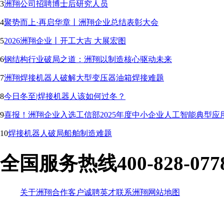
3
洲翔公司招聘博士后研究人员
4
聚势而上·再启华章丨洲翔企业总结表彰大会
5
2026洲翔企业丨开工大吉 大展宏图
6
钢结构行业破局之道：洲翔以制造核心驱动未来
7
洲翔焊接机器人破解大型变压器油箱焊接难题
8
今日冬至|焊接机器人该如何过冬？
9
喜报！洲翔企业入选工信部2025年度中小企业人工智能典型应
10
焊接机器人破局船舶制造难题
全国服务热线
400-828-077
关于洲翔
合作客户
诚聘英才
联系洲翔
网站地图