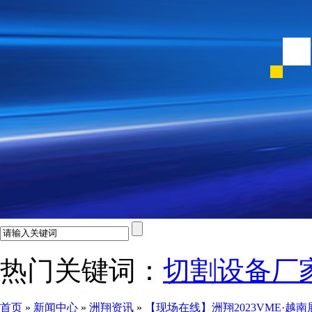
热门关键词：
切割设备厂
首页
»
新闻中心
»
洲翔资讯
»
【现场在线】洲翔2023VME·越南