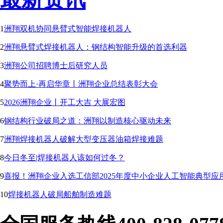
1
洲翔双机协同悬臂式智能焊接机器人
2
洲翔悬臂式焊接机器人：钢结构智能升级的首选利器
3
洲翔公司招聘博士后研究人员
4
聚势而上·再启华章丨洲翔企业总结表彰大会
5
2026洲翔企业丨开工大吉 大展宏图
6
钢结构行业破局之道：洲翔以制造核心驱动未来
7
洲翔焊接机器人破解大型变压器油箱焊接难题
8
今日冬至|焊接机器人该如何过冬？
9
喜报！洲翔企业入选工信部2025年度中小企业人工智能典型应
10
焊接机器人破局船舶制造难题