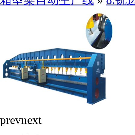
prev
next