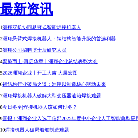
最新资讯
1
洲翔双机协同悬臂式智能焊接机器人
2
洲翔悬臂式焊接机器人：钢结构智能升级的首选利器
3
洲翔公司招聘博士后研究人员
4
聚势而上·再启华章丨洲翔企业总结表彰大会
5
2026洲翔企业丨开工大吉 大展宏图
6
钢结构行业破局之道：洲翔以制造核心驱动未来
7
洲翔焊接机器人破解大型变压器油箱焊接难题
8
今日冬至|焊接机器人该如何过冬？
9
喜报！洲翔企业入选工信部2025年度中小企业人工智能典型应
10
焊接机器人破局船舶制造难题