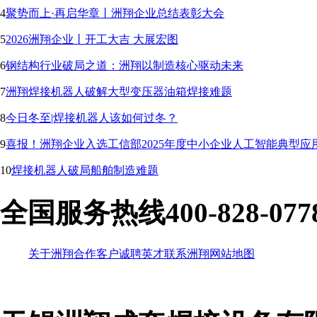
4
聚势而上·再启华章丨洲翔企业总结表彰大会
5
2026洲翔企业丨开工大吉 大展宏图
6
钢结构行业破局之道：洲翔以制造核心驱动未来
7
洲翔焊接机器人破解大型变压器油箱焊接难题
8
今日冬至|焊接机器人该如何过冬？
9
喜报！洲翔企业入选工信部2025年度中小企业人工智能典型应
10
焊接机器人破局船舶制造难题
全国服务热线
400-828-077
关于洲翔
合作客户
诚聘英才
联系洲翔
网站地图