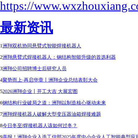
https://www.wxzhouxiang.
最新资讯
1
洲翔双机协同悬臂式智能焊接机器人
2
洲翔悬臂式焊接机器人：钢结构智能升级的首选利器
3
洲翔公司招聘博士后研究人员
4
聚势而上·再启华章丨洲翔企业总结表彰大会
5
2026洲翔企业丨开工大吉 大展宏图
6
钢结构行业破局之道：洲翔以制造核心驱动未来
7
洲翔焊接机器人破解大型变压器油箱焊接难题
8
今日冬至|焊接机器人该如何过冬？
9
喜报！洲翔企业入选工信部2025年度中小企业人工智能典型应